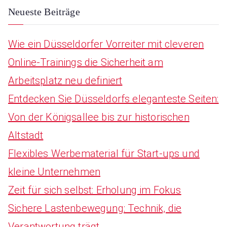
a
Neueste Beiträge
r
Wie ein Düsseldorfer Vorreiter mit cleveren
c
Online-Trainings die Sicherheit am
h
Arbeitsplatz neu definiert
f
Entdecken Sie Düsseldorfs eleganteste Seiten:
o
Von der Königsallee bis zur historischen
r
Altstadt
:
Flexibles Werbematerial für Start-ups und
kleine Unternehmen
Zeit für sich selbst: Erholung im Fokus
Sichere Lastenbewegung: Technik, die
Verantwortung trägt