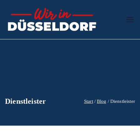
Zum
Inhalt
springen
Wir in
Der Ratgeber
Düssel
dorf
Dienstleister
Start
Blog
Dienstleister