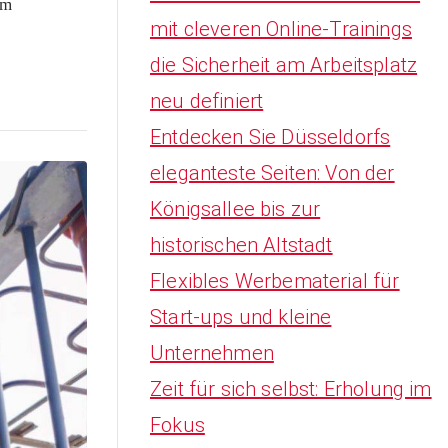
um
mit cleveren Online-Trainings
h
die Sicherheit am Arbeitsplatz
f
neu definiert
o
Entdecken Sie Düsseldorfs
r
eleganteste Seiten: Von der
:
Königsallee bis zur
historischen Altstadt
Flexibles Werbematerial für
Start-ups und kleine
Unternehmen
Zeit für sich selbst: Erholung im
Fokus