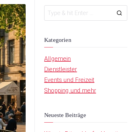
S
e
a
Kategorien
r
Allgemein
c
Dienstleister
h
Events und Freizeit
f
Shopping und mehr
o
r
:
Neueste Beiträge