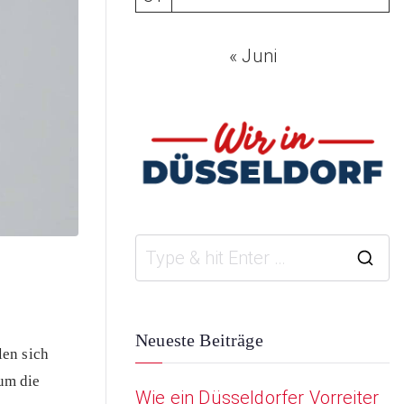
« Juni
S
e
a
Neueste Beiträge
len sich
r
um die
Wie ein Düsseldorfer Vorreiter
c