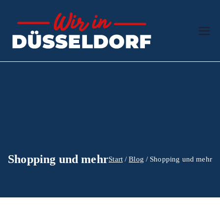
Zum
Inhalt
springen
Wir in
Der Ratgeber
Düssel
dorf
Shopping und mehr
Start
Blog
Shopping und mehr