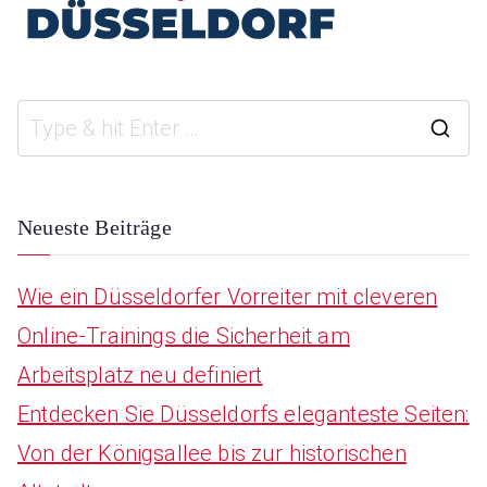
S
e
a
Neueste Beiträge
r
Wie ein Düsseldorfer Vorreiter mit cleveren
c
Online-Trainings die Sicherheit am
h
Arbeitsplatz neu definiert
f
Entdecken Sie Düsseldorfs eleganteste Seiten:
o
Von der Königsallee bis zur historischen
r