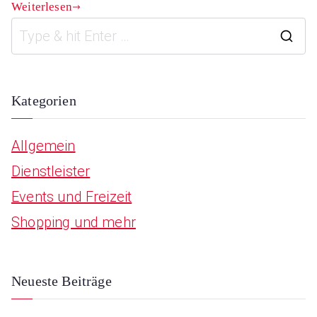
Weiterlesen
S
e
a
Kategorien
r
Allgemein
c
Dienstleister
h
Events und Freizeit
f
Shopping und mehr
o
r
:
Neueste Beiträge