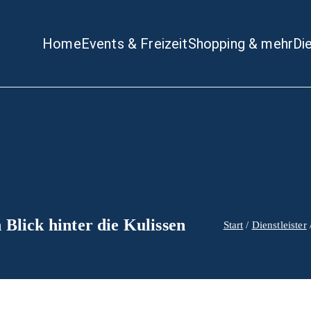
Home
Events & Freizeit
Shopping & mehr
Di
Düsseldorf
Blick hinter die Kulissen
Start
Dienstleister