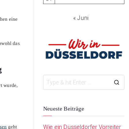
« Juni
chen eine
obwohl das
g
rt wurde,
S
e
a
Neueste Beiträge
r
Wie ein Düsseldorfer Vorreiter
ssen
geht
c