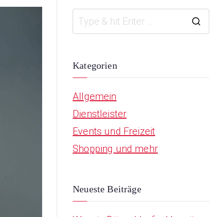
S
e
a
Kategorien
r
Allgemein
c
Dienstleister
h
Events und Freizeit
f
Shopping und mehr
o
r
:
Neueste Beiträge