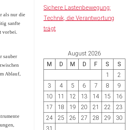
Sichere Lastenbewegung:
 als nur die
Technik, die Verantwortung
tig sanfte
trägt
 vorbei.
August 2026
r sauber
M
D
M
D
F
S
S
nzwischen
im Ablauf,
1
2
3
4
5
6
7
8
9
10
11
12
13
14
15
16
17
18
19
20
21
22
23
nstrumente
24
25
26
27
28
29
30
zungen,
31