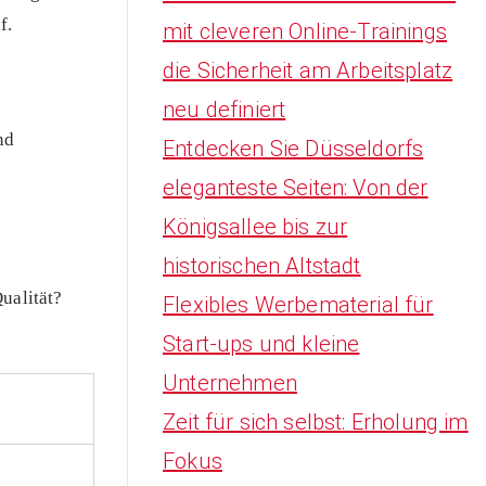
f.
mit cleveren Online-Trainings
h
die Sicherheit am Arbeitsplatz
f
neu definiert
o
nd
Entdecken Sie Düsseldorfs
r
eleganteste Seiten: Von der
:
Königsallee bis zur
historischen Altstadt
ualität?
Flexibles Werbematerial für
Start-ups und kleine
Unternehmen
Zeit für sich selbst: Erholung im
Fokus