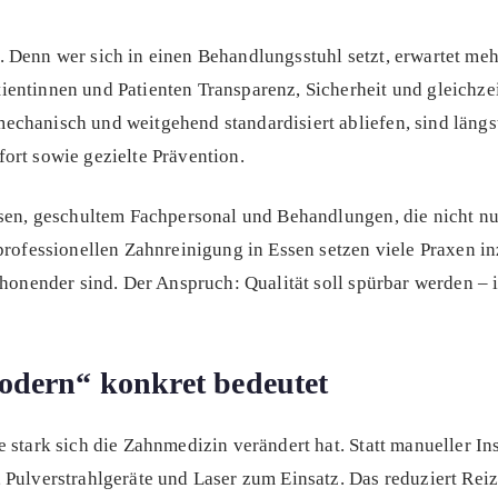
Denn wer sich in einen Behandlungsstuhl setzt, erwartet mehr
entinnen und Patienten Transparenz, Sicherheit und gleichzei
chanisch und weitgehend standardisiert abliefen, sind längst
ort sowie gezielte Prävention.
ssen, geschultem Fachpersonal und Behandlungen, die nicht nu
professionellen Zahnreinigung in Essen setzen viele Praxen i
chonender sind. Der Anspruch: Qualität soll spürbar werden – 
odern“ konkret bedeutet
 stark sich die Zahnmedizin verändert hat. Statt manueller I
 Pulverstrahlgeräte und Laser zum Einsatz. Das reduziert Rei