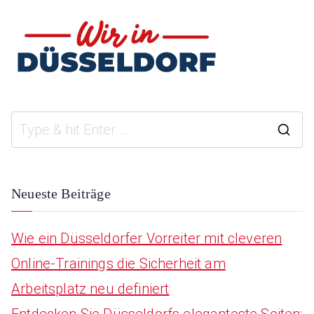
S
e
a
Neueste Beiträge
r
Wie ein Düsseldorfer Vorreiter mit cleveren
c
Online-Trainings die Sicherheit am
h
Arbeitsplatz neu definiert
f
Entdecken Sie Düsseldorfs eleganteste Seiten: