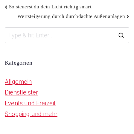
Beitragsnavigation
So steuerst du dein Licht richtig smart
Wertsteigerung durch durchdachte Außenanlagen
S
e
a
Kategorien
r
Allgemein
c
Dienstleister
h
Events und Freizeit
f
Shopping und mehr
o
r