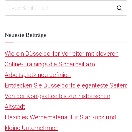
S
e
a
Neueste Beiträge
r
Wie ein Düsseldorfer Vorreiter mit cleveren
c
Online-Trainings die Sicherheit am
h
Arbeitsplatz neu definiert
f
Entdecken Sie Düsseldorfs eleganteste Seiten:
o
Von der Königsallee bis zur historischen
r
Altstadt
:
Flexibles Werbematerial für Start-ups und
kleine Unternehmen