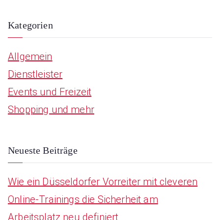
e
a
Kategorien
r
Allgemein
c
Dienstleister
h
Events und Freizeit
f
Shopping und mehr
o
r
:
Neueste Beiträge
Wie ein Düsseldorfer Vorreiter mit cleveren
Online-Trainings die Sicherheit am
Arbeitsplatz neu definiert