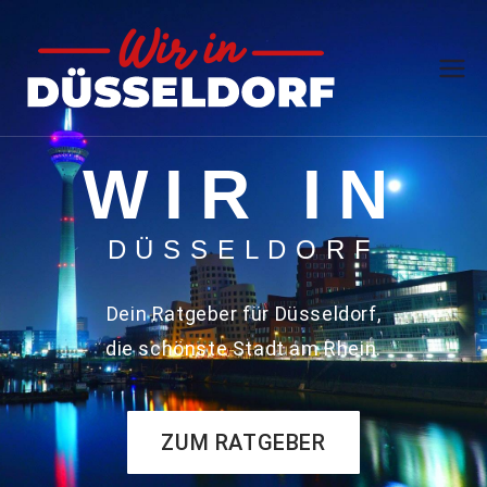
Wir in
Der Ratgeber
Düssel
WIR IN
dorf
DÜSSELDORF
Dein Ratgeber für Düsseldorf,
die schönste Stadt am Rhein.
ZUM RATGEBER