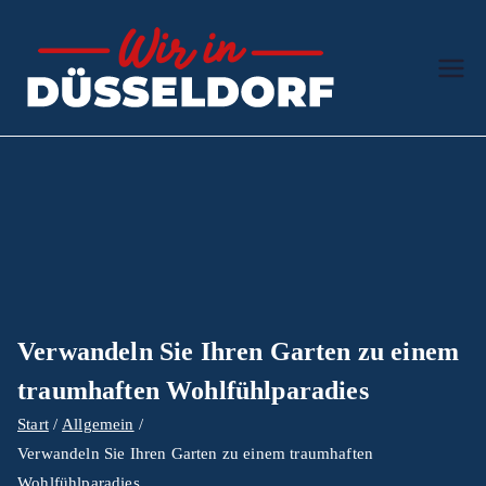
Zum
Inhalt
springen
Wir in
Der Ratgeber
Düssel
dorf
Verwandeln Sie Ihren Garten zu einem
traumhaften Wohlfühlparadies
Start
Allgemein
Verwandeln Sie Ihren Garten zu einem traumhaften
Wohlfühlparadies