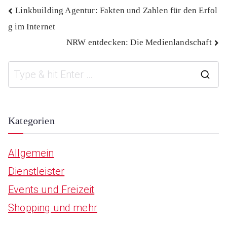
Beitragsnavigation
Linkbuilding Agentur: Fakten und Zahlen für den Erfol
g im Internet
NRW entdecken: Die Medienlandschaft
S
e
a
Kategorien
r
Allgemein
c
Dienstleister
h
Events und Freizeit
f
Shopping und mehr
o