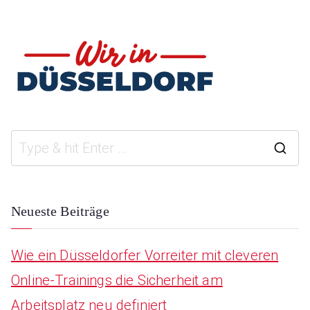
S
e
a
Neueste Beiträge
r
Wie ein Düsseldorfer Vorreiter mit cleveren
c
Online-Trainings die Sicherheit am
h
Arbeitsplatz neu definiert
f