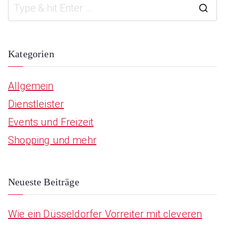
S
e
a
Kategorien
r
Allgemein
c
Dienstleister
h
Events und Freizeit
f
Shopping und mehr
o
r
:
Neueste Beiträge
Wie ein Düsseldorfer Vorreiter mit cleveren