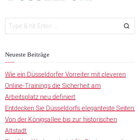
S
e
a
Neueste Beiträge
r
Wie ein Düsseldorfer Vorreiter mit cleveren
c
Online-Trainings die Sicherheit am
h
Arbeitsplatz neu definiert
f
Entdecken Sie Düsseldorfs eleganteste Seiten:
o
Von der Königsallee bis zur historischen
r
Altstadt
: