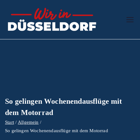
Zum
Inhalt
springen
Wir in
Der Ratgeber
Düssel
dorf
So gelingen Wochenendausflüge mit
dem Motorrad
Start
Allgemein
So gelingen Wochenendausflüge mit dem Motorrad