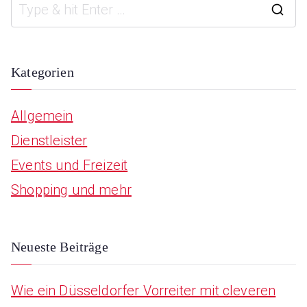
S
e
a
Kategorien
r
Allgemein
c
Dienstleister
h
Events und Freizeit
f
Shopping und mehr
o
r
:
Neueste Beiträge
Wie ein Düsseldorfer Vorreiter mit cleveren