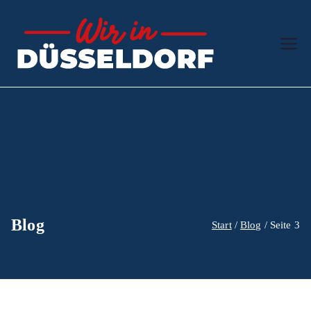
Zum
Inhalt
springen
Wir in
Der Ratgeber
Düssel
dorf
Blog
Start
Blog
Seite 3