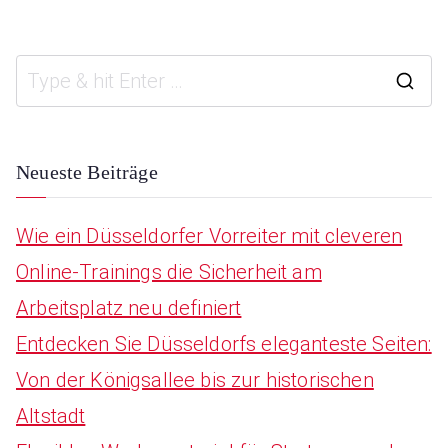
S
e
a
Neueste Beiträge
r
Wie ein Düsseldorfer Vorreiter mit cleveren
c
Online-Trainings die Sicherheit am
h
Arbeitsplatz neu definiert
f
Entdecken Sie Düsseldorfs eleganteste Seiten:
o
Von der Königsallee bis zur historischen
r
Altstadt
: