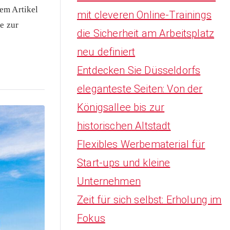
em Artikel
mit cleveren Online-Trainings
h
e zur
die Sicherheit am Arbeitsplatz
f
neu definiert
o
Entdecken Sie Düsseldorfs
r
eleganteste Seiten: Von der
:
Königsallee bis zur
historischen Altstadt
Flexibles Werbematerial für
Start-ups und kleine
Unternehmen
Zeit für sich selbst: Erholung im
Fokus