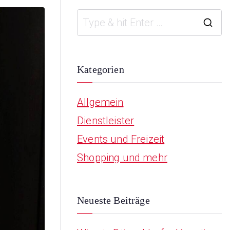
S
e
a
Kategorien
r
Allgemein
c
Dienstleister
h
Events und Freizeit
f
Shopping und mehr
o
r
:
Neueste Beiträge