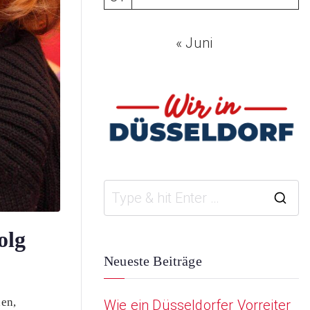
« Juni
S
e
olg
a
Neueste Beiträge
r
den,
Wie ein Düsseldorfer Vorreiter
c